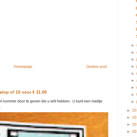
►
►
►
►
Homepage
Oudere post
►
►
►
elop of 10 voor € 11.00
►
het nummer door te geven die u wilt hebben. U kunt een mailtje
►
.
►
20
►
20
►
20
►
20