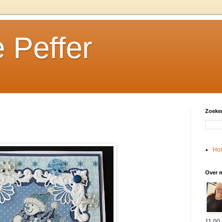
 Peffer
Zoeken
Ho
Over m
11,00.