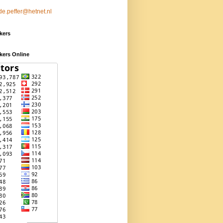
de.peffer@hetnet.nl
kers
kers Online