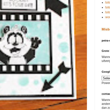
tuto
tuto
tut
wo
Misb
petra-
Grote 
Wannee
uitver
Google
Power
conta
Wanne
andere
dan z