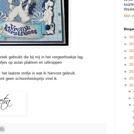
kaart
Waalwi
Mijn v
Blogar
►
20
►
20
►
20
iek gebruikt die bij mij in het vergeethoekje lag.
►
20
ofjes op aslan plakken en uitknippen
►
20
►
20
het laatste stofje is wat ik hiervoor gebruik.
ent geen schoonheidsprijs vind ik.
►
20
▼
20
►
►
▼