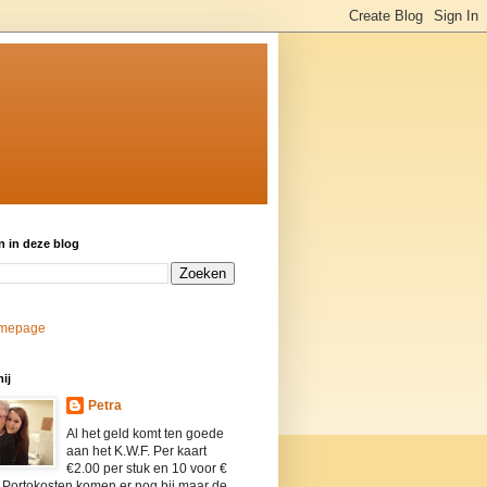
 in deze blog
mepage
ij
Petra
Al het geld komt ten goede
aan het K.W.F. Per kaart
€2.00 per stuk en 10 voor €
 Portokosten komen er nog bij maar de