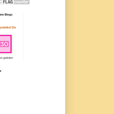
ete Blogs
ywinkel De
en geleden
s