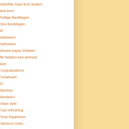
Hetzelfde maar toch anders
New born
Prettige feestdagen
Fijne feestdagen
80
Halloween
Halloween
Nieuwe papier blokken
We hebben een winnaar
Noel
Congratulations
Trouwkaart
50
Mandala
Mandala's
Urban style
Truly refreshing
Floral Happiness
Fabulous roses