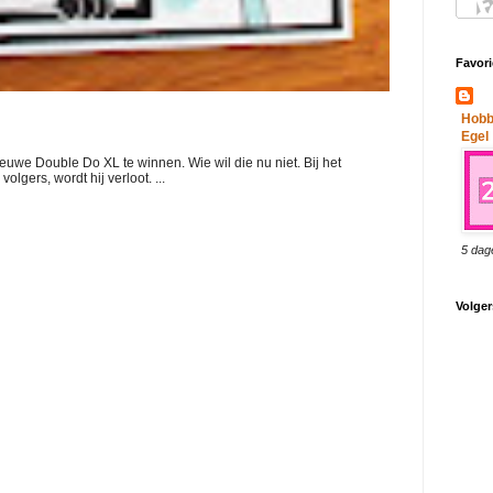
Favori
Hobb
Egel
ieuwe Double Do XL te winnen. Wie wil die nu niet. Bij het
lgers, wordt hij verloot. ...
5 dag
Volger