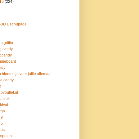
10
(224)
s
2-3D Decoupage
a griffin
g candy
gcandy
ugieboard
ndy
 bloemetje voor jullie allemaal
ra candy
o
byoutlet.nl
amiek
idvat
rga
29
35
ject
mpelen