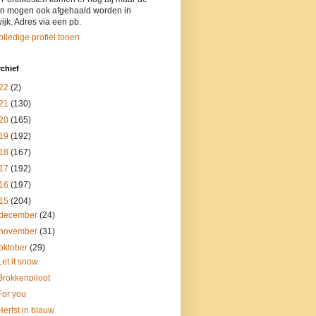
en mogen ook afgehaald worden in
jk. Adres via een pb.
olledige profiel tonen
chief
22
(2)
21
(130)
20
(165)
19
(192)
18
(167)
17
(192)
16
(197)
15
(204)
december
(24)
november
(31)
oktober
(29)
Let it snow
Brokkenpiloot
For you
Herfst in blauw