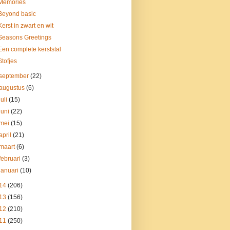
Memories
Beyond basic
Kerst in zwart en wit
Seasons Greetings
Een complete kerststal
Stofjes
september
(22)
augustus
(6)
juli
(15)
juni
(22)
mei
(15)
april
(21)
maart
(6)
februari
(3)
januari
(10)
14
(206)
13
(156)
12
(210)
11
(250)