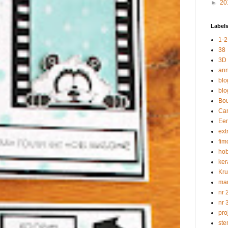
►
20
Label
1-
38
3D
ann
blo
blo
Bo
Ca
Een
ext
fim
hob
ker
Kru
ma
nr 
nr 
pro
ste