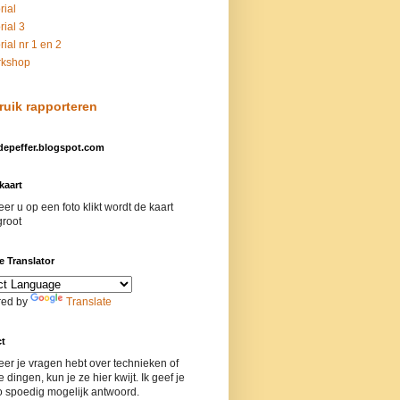
rial
rial 3
orial nr 1 en 2
rkshop
ruik rapporteren
depeffer.blogspot.com
kaart
r u op een foto klikt wordt de kaart
groot
 Translator
ed by
Translate
ct
er je vragen hebt over technieken of
 dingen, kun je ze hier kwijt. Ik geef je
o spoedig mogelijk antwoord.